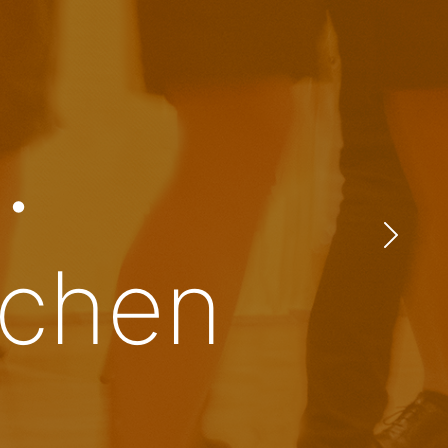
.
nchen